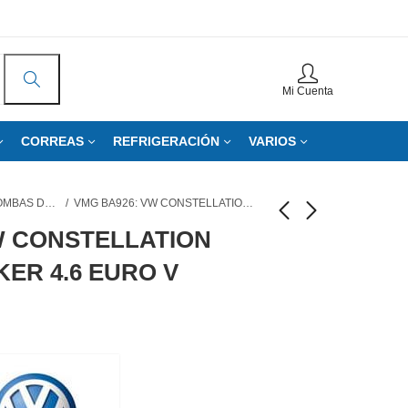
Mi Cuenta
CORREAS
REFRIGERACIÓN
VARIOS
BOMBAS DE AGUA
VMG BA926: VW CONSTELLATION EURO V – WORKER 4.6 EURO V
W CONSTELLATION
ER 4.6 EURO V
VMG BA852: VW MAN
VMG BA927: VW
TGX | MAN TGX-TGA-
CONSTELLATION
TGS
EURO V - MAN EURO
Ver precio / Pedir
Ver precio / Pedir
V