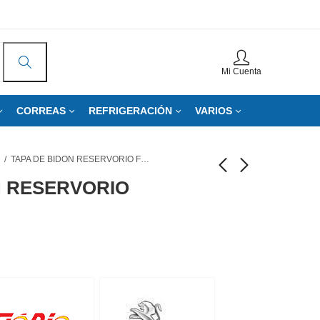
Mi Cuenta
CORREAS
REFRIGERACIÓN
VARIOS
TAPA DE BIDON RESERVORIO FLORIO MF754
N RESERVORIO
TAPA DE BIDON
TAPA DE BIDON
LIMPIAPARABRISAS
RESERVORIO
FLORIO MF78
FLORIO MF732
Ver precio / Pedir
Ver precio / Pedir