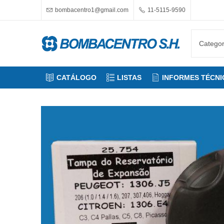
bombacentro1@gmail.com
11-5115-9590
CATÁLOGO
LISTAS
INFORMES TÉCNI