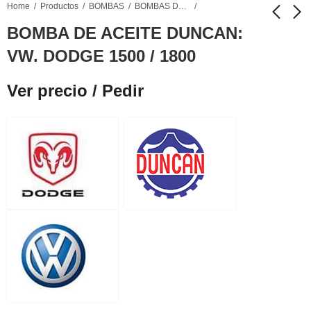
Home
Productos
BOMBAS
BOMBAS DE ACEITE
BOMBA DE ACEITE DUNCAN:
VW. DODGE 1500 / 1800
BOMBA DE ACEITE
BOMBA DE ACEITE
DUNCAN: PERKINS 4-
DUNCAN: VW. GOL –
Ver precio / Pedir
203 C/ENG. D4-203
GACEL – QUANTUM
Ver precio / Pedir
Ver precio / Pedir
– SAVEIRO – FORD
ESCORT