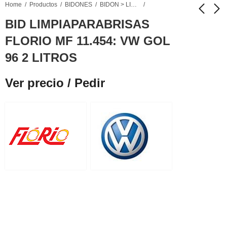
Home
Productos
BIDONES
BIDON > LIMPIAPARABRISAS
BID LIMPIAPARABRISAS
FLORIO MF 11.454: VW GOL
BID
FLORIO MF455
LIMPIAPARABRISAS
BIDON
96 2 LITROS
FLORIO MF 12.493:
LIMPIAPARABRISAS
Ver precio / Pedir
Ver precio / Pedir
FORD FIESTA,
11455: VW GOL 96 4
Ver precio / Pedir
ECOSPORT
LITROS